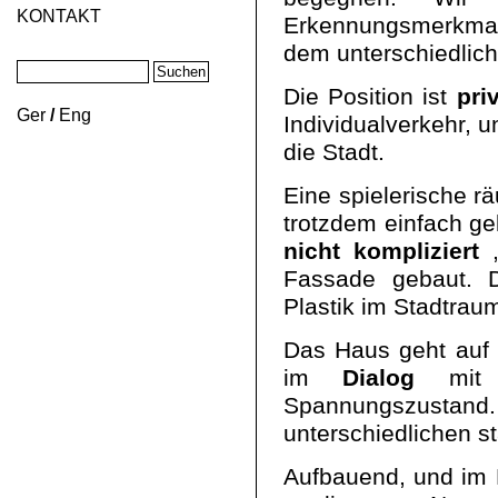
KONTAKT
Erkennungsmerkmal 
dem unterschiedlich
Die Position ist
priv
Ger
/
Eng
Individualverkehr, 
die Stadt.
Eine spielerische 
trotzdem einfach ge
nicht kompliziert
,
Fassade gebaut. D
Plastik im Stadtraum
Das Haus geht auf 
im
Dialog
mit s
Spannungszusta
unterschiedlichen s
Aufbauend, und im