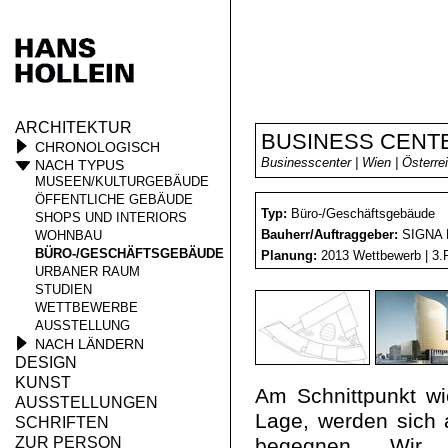
ARCHITEKTUR
BUSINESS CENTE
CHRONOLOGISCH
Businesscenter | Wien | Österre
NACH TYPUS
MUSEEN/KULTURGEBÄUDE
ÖFFENTLICHE GEBÄUDE
Typ:
Büro-/Geschäftsgebäude
SHOPS UND INTERIORS
Bauherr/Auftraggeber:
SIGNA 
WOHNBAU
BÜRO-/GESCHÄFTSGEBÄUDE
Planung:
2013 Wettbewerb |
URBANER RAUM
STUDIEN
WETTBEWERBE
AUSSTELLUNG
NACH LÄNDERN
DESIGN
KUNST
Am Schnittpunkt wic
AUSSTELLUNGEN
Lage, werden sich
SCHRIFTEN
ZUR PERSON
begegnen. Wir 