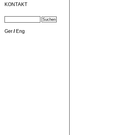
KONTAKT
Ger
/
Eng