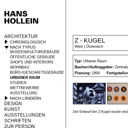
ARCHITEKTUR
Z - KUGEL
CHRONOLOGISCH
Wien | Österreich
NACH TYPUS
MUSEEN/KULTURGEBÄUDE
ÖFFENTLICHE GEBÄUDE
Typ:
Urbaner Raum
SHOPS UND INTERIORS
Bauherr/Auftraggeber:
Zentral
WOHNBAU
BÜRO-/GESCHÄFTSGEBÄUDE
Planung:
1969
Fertigstell
URBANER RAUM
STUDIEN
WETTBEWERBE
AUSSTELLUNG
NACH LÄNDERN
DESIGN
KUNST
Der Entwurf der Z-Kugel wurde verän
AUSSTELLUNGEN
SCHRIFTEN
ZUR PERSON