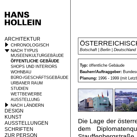
ARCHITEKTUR
ÖSTERREICHISC
CHRONOLOGISCH
Botschaft | Berlin | Deutschland
NACH TYPUS
MUSEEN/KULTURGEBÄUDE
ÖFFENTLICHE GEBÄUDE
Typ:
öffentliche Gebäude
SHOPS UND INTERIORS
Bauherr/Auftraggeber:
Bundesm
WOHNBAU
BÜRO-/GESCHÄFTSGEBÄUDE
Planung:
1996 - 1999 (mit L
URBANER RAUM
STUDIEN
WETTBEWERBE
AUSSTELLUNG
NACH LÄNDERN
DESIGN
KUNST
Die Lage der österr
AUSSTELLUNGEN
dem Diplomatenqu
SCHRIFTEN
ZUR PERSON
Stauffenbergstraße