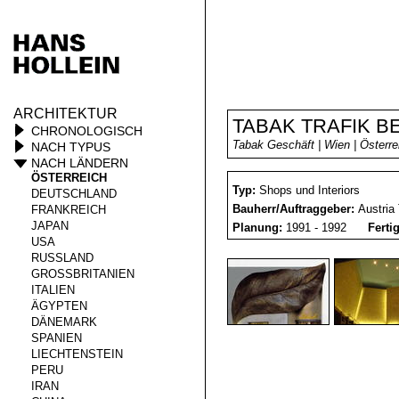
ARCHITEKTUR
TABAK TRAFIK B
CHRONOLOGISCH
Tabak Geschäft | Wien | Österre
NACH TYPUS
NACH LÄNDERN
ÖSTERREICH
Typ:
Shops und Interiors
DEUTSCHLAND
Bauherr/Auftraggeber:
Austria
FRANKREICH
JAPAN
Planung:
1991 - 1992
Ferti
USA
RUSSLAND
GROSSBRITANIEN
ITALIEN
ÄGYPTEN
DÄNEMARK
SPANIEN
LIECHTENSTEIN
PERU
IRAN