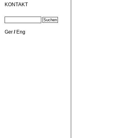
KONTAKT
Ger
/
Eng