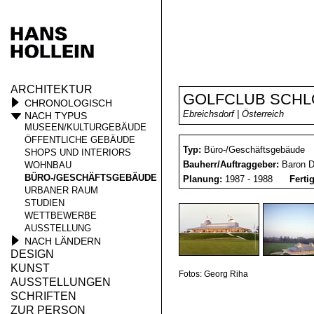
ARCHITEKTUR
GOLFCLUB SCHL
CHRONOLOGISCH
Ebreichsdorf | Österreich
NACH TYPUS
MUSEEN/KULTURGEBÄUDE
ÖFFENTLICHE GEBÄUDE
Typ:
Büro-/Geschäftsgebäude
SHOPS UND INTERIORS
Bauherr/Auftraggeber:
Baron D
WOHNBAU
BÜRO-/GESCHÄFTSGEBÄUDE
Planung:
1987 - 1988
Ferti
URBANER RAUM
STUDIEN
WETTBEWERBE
AUSSTELLUNG
NACH LÄNDERN
DESIGN
KUNST
Fotos: Georg Riha
AUSSTELLUNGEN
SCHRIFTEN
ZUR PERSON