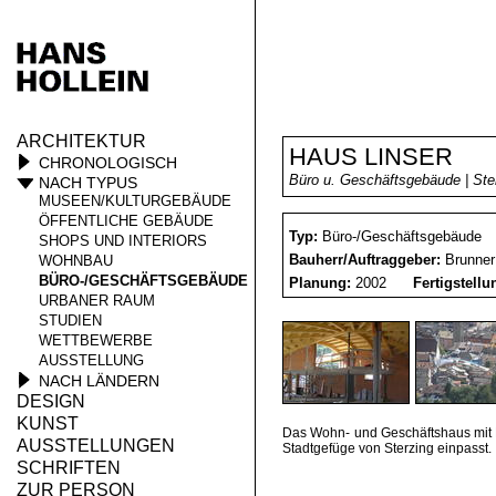
ARCHITEKTUR
HAUS LINSER
CHRONOLOGISCH
Büro u. Geschäftsgebäude | Sterz
NACH TYPUS
MUSEEN/KULTURGEBÄUDE
ÖFFENTLICHE GEBÄUDE
Typ:
Büro-/Geschäftsgebäude
SHOPS UND INTERIORS
Bauherr/Auftraggeber:
Brunner
WOHNBAU
BÜRO-/GESCHÄFTSGEBÄUDE
Planung:
2002
Fertigstell
URBANER RAUM
STUDIEN
WETTBEWERBE
AUSSTELLUNG
NACH LÄNDERN
DESIGN
KUNST
Das Wohn- und Geschäftshaus mit P
AUSSTELLUNGEN
Stadtgefüge von Sterzing einpasst.
SCHRIFTEN
ZUR PERSON