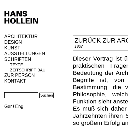
ARCHITEKTUR
ZURÜCK ZUR AR
DESIGN
1962
KUNST
AUSSTELLUNGEN
Dieser Vortrag ist ü
SCHRIFTEN
praktischen Frag
TEXTE
ZEITSCHRIFT BAU
Bedeutung der Archi
ZUR PERSON
Begriffe ist, vo
KONTAKT
Bestimmung, die v
Philosophie, welc
Funktion sieht anste
Ger
/
Eng
Es muß sich daher 
Jahrzehnten ihren 
so großem Erfolg an